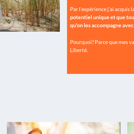
Par l'expérience j'ai acquis 
potentiel unique et que tou
qu'on les accompagne avec 
Pourquoi? Parce que mes vale
Liberté.