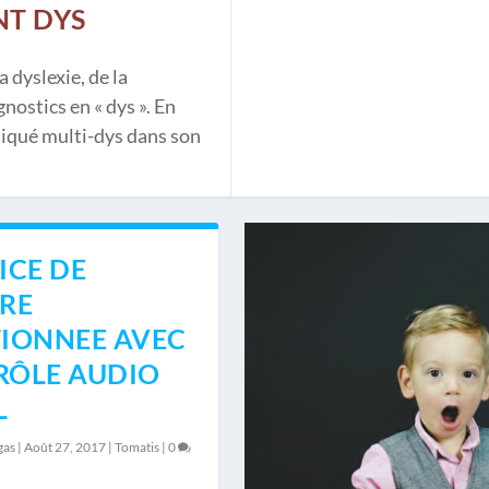
NT DYS
 dyslexie, de la
nostics en « dys ». En
tiqué multi-dys dans son
ICE DE
RE
IONNEE AVEC
RÔLE AUDIO
L
gas
|
Août 27, 2017
|
Tomatis
|
0