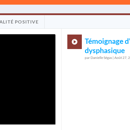
ALITÉ POSITIVE
Témoignage d
dysphasique
par
Danielle Ségas
|
Août 27, 