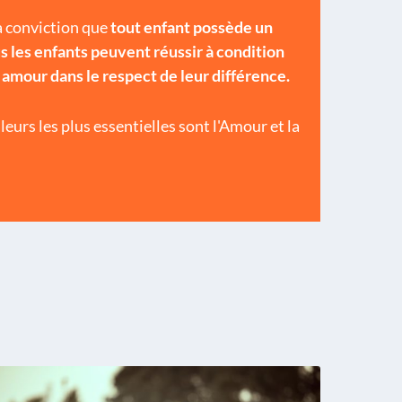
la conviction que
tout enfant possède un
s les enfants peuvent réussir à condition
amour dans le respect de leur différence.
urs les plus essentielles sont l'Amour et la