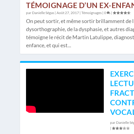
TÉMOIGNAGE D’UN EX-ENFA
par
Danielle Ségas
|
Août 27, 2017
|
Témoignages
|
0
|
On peut sortir, et même sortir brillamment de la
dysorthographie, de la dysphasie, et autres diag
témoigne le récit de Martin Latulippe, diagnos
enfance, et qui est...
EXERC
LECTU
FRACT
CONT
VOCA
par
Danielle Sé
|