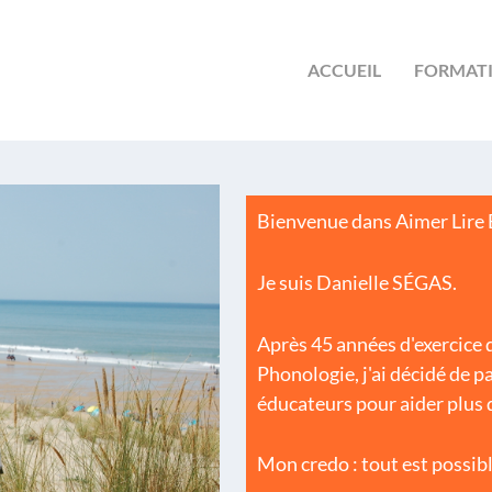
ACCUEIL
FORMAT
Bienvenue dans Aimer Lire É
Je suis Danielle SÉGAS.
Après 45 années d'exercice 
Phonologie, j'ai décidé de p
éducateurs pour aider plus d
Mon credo : tout est possib