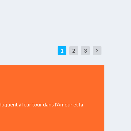
1
2
3
éduquent à leur tour dans l'Amour et la