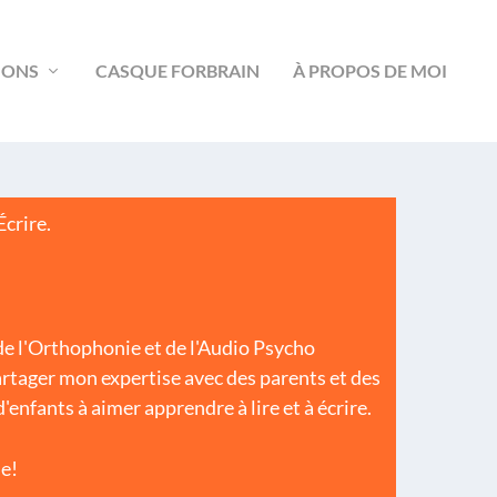
IONS
CASQUE FORBRAIN
À PROPOS DE MOI
crire.
de l'Orthophonie et de l'Audio Psycho
artager mon expertise avec des parents et des
'enfants à aimer apprendre à lire et à écrire.
le!