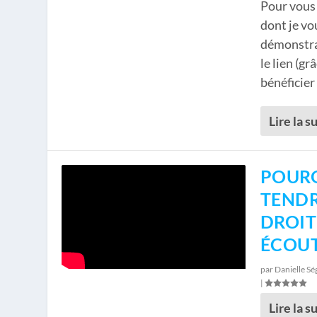
Pour vous 
dont je vou
démonstrat
le lien (g
bénéficier
Lire la s
POURQ
TENDR
DROIT
ÉCOU
par
Danielle Sé
|
Lire la s