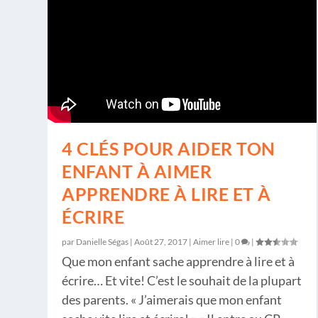
4 CLÉS POUR AIDER TON
ENFANT À AIMER
APPRENDRE À LIRE ET À
ÉCRIRE
par
Danielle Ségas
|
Août 27, 2017
|
Aimer lire
|
0
|
Que mon enfant sache apprendre à lire et à
écrire… Et vite! C’est le souhait de la plupart
des parents. « J’aimerais que mon enfant