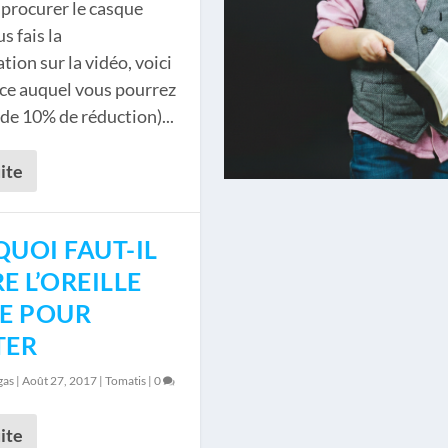
procurer le casque
s fais la
ion sur la vidéo, voici
râce auquel vous pourrez
 de 10% de réduction)...
uite
UOI FAUT-IL
E L’OREILLE
E POUR
TER
gas
|
Août 27, 2017
|
Tomatis
|
0
uite