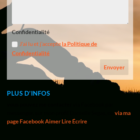
Confidentialité
J'ai lu et j'accepte
la Politique de
Confidentialité
Envoyer
PLUS D’INFOS
vous pouvez me contacter
via Facebook par
me
ssenger, sur mon profil Danielle Segas, ou
via ma
page Facebook Aimer Lire Écrire